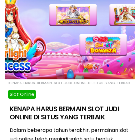
KENAPA-HARUS-BERMAIN-SLOT-JUDI-ONLINE-DI-SITUS-YANG-TERBAIK.
Slot Online
KENAPA HARUS BERMAIN SLOT JUDI
ONLINE DI SITUS YANG TERBAIK
Dalam beberapa tahun terakhir, permainan slot
judi online telah menjadi salah satu bentuk