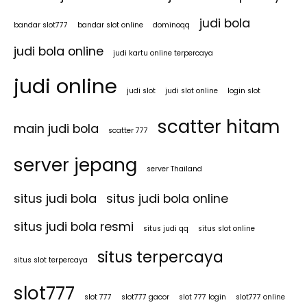
judi bola
bandar slot777
bandar slot online
dominoqq
judi bola online
judi kartu online terpercaya
judi online
judi slot
judi slot online
login slot
scatter hitam
main judi bola
scatter 777
server jepang
server Thailand
situs judi bola
situs judi bola online
situs judi bola resmi
situs judi qq
situs slot online
situs terpercaya
situs slot terpercaya
slot777
slot 777
slot777 gacor
slot 777 login
slot777 online