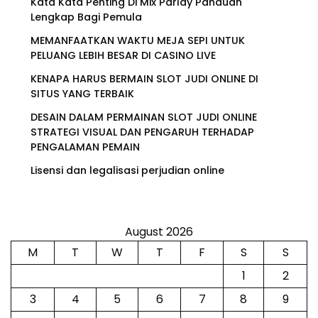
Kata Kata Penting Di Mix Parlay Panduan
Lengkap Bagi Pemula
MEMANFAATKAN WAKTU MEJA SEPI UNTUK
PELUANG LEBIH BESAR DI CASINO LIVE
KENAPA HARUS BERMAIN SLOT JUDI ONLINE DI
SITUS YANG TERBAIK
DESAIN DALAM PERMAINAN SLOT JUDI ONLINE
STRATEGI VISUAL DAN PENGARUH TERHADAP
PENGALAMAN PEMAIN
Lisensi dan legalisasi perjudian online
August 2026
M
T
W
T
F
S
S
1
2
3
4
5
6
7
8
9