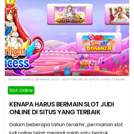
KENAPA-HARUS-BERMAIN-SLOT-JUDI-ONLINE-DI-SITUS-YANG-TERBAIK.
Slot Online
KENAPA HARUS BERMAIN SLOT JUDI
ONLINE DI SITUS YANG TERBAIK
Dalam beberapa tahun terakhir, permainan slot
judi online telah menjadi salah satu bentuk