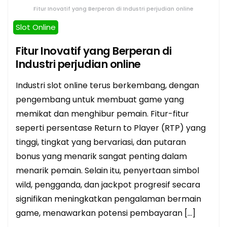
Fitur Inovatif yang Berperan di Industri perjudian online
Slot Online
Fitur Inovatif yang Berperan di
Industri perjudian online
Industri slot online terus berkembang, dengan
pengembang untuk membuat game yang
memikat dan menghibur pemain. Fitur-fitur
seperti persentase Return to Player (RTP) yang
tinggi, tingkat yang bervariasi, dan putaran
bonus yang menarik sangat penting dalam
menarik pemain. Selain itu, penyertaan simbol
wild, pengganda, dan jackpot progresif secara
signifikan meningkatkan pengalaman bermain
game, menawarkan potensi pembayaran […]