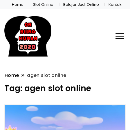
Home
Slot Online
Belajar Judi Online
Kontak
Home
agen slot online
Tag:
agen slot online