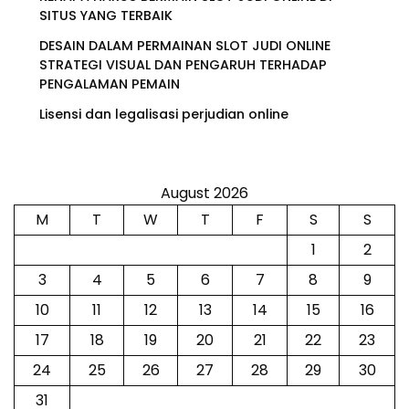
SITUS YANG TERBAIK
DESAIN DALAM PERMAINAN SLOT JUDI ONLINE
STRATEGI VISUAL DAN PENGARUH TERHADAP
PENGALAMAN PEMAIN
Lisensi dan legalisasi perjudian online
August 2026
M
T
W
T
F
S
S
1
2
3
4
5
6
7
8
9
10
11
12
13
14
15
16
17
18
19
20
21
22
23
24
25
26
27
28
29
30
31