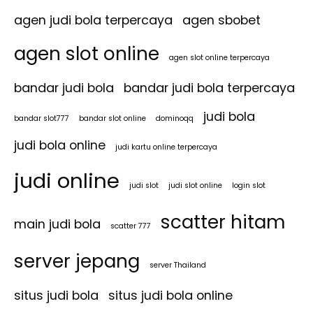
agen judi bola terpercaya
agen sbobet
agen slot online
agen slot online terpercaya
bandar judi bola
bandar judi bola terpercaya
judi bola
bandar slot777
bandar slot online
dominoqq
judi bola online
judi kartu online terpercaya
judi online
judi slot
judi slot online
login slot
scatter hitam
main judi bola
scatter 777
server jepang
server Thailand
situs judi bola
situs judi bola online