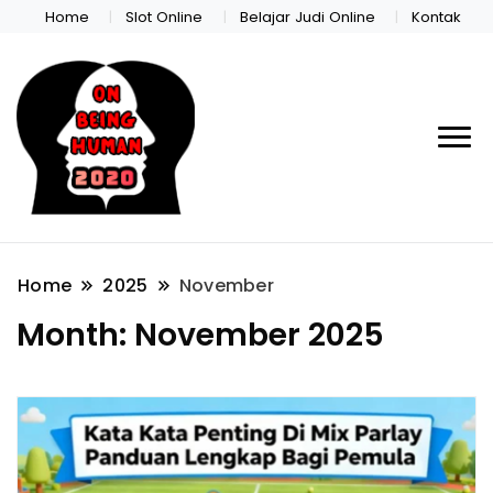
Home
Slot Online
Belajar Judi Online
Kontak
Home
2025
November
Month:
November 2025