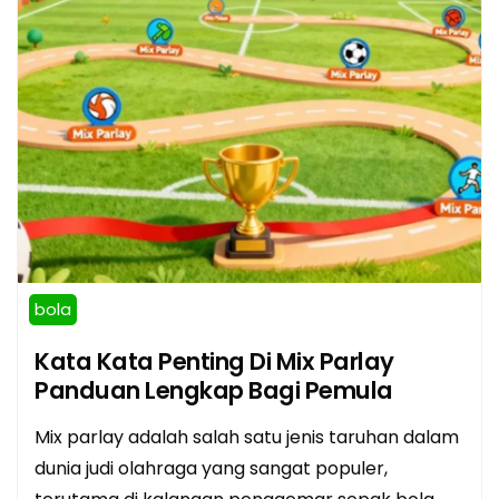
bola
Kata Kata Penting Di Mix Parlay
Panduan Lengkap Bagi Pemula
Mix parlay adalah salah satu jenis taruhan dalam
dunia judi olahraga yang sangat populer,